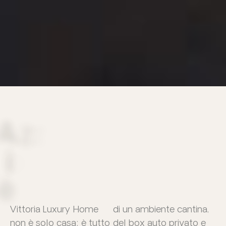
A
z
z
i
p
è
Vittoria Luxury Home
di un ambiente cantina,
non è solo casa; è tutto
del box auto privato e