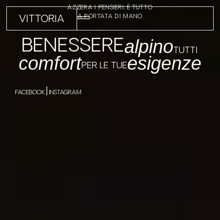
AZZERA I PENSIERI, È TUTTO
A PORTATA DI MANO
VITTORIA
BENESSERE
alpino
TUTTI
comfort
esigenze
PER LE TUE
|
FACEBOOK
INSTAGRAM